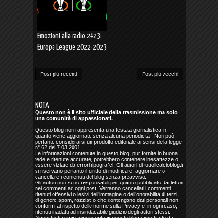
Emozioni alla radio 2423:
Europa League 2022-2023
Finale SIVIGLIA-ROMA 5-3
dcr (31.05.2023)
Post più recenti
Post più vecchi
NOTA
Questo non è il sito ufficiale della trasmissione ma solo
una comunità di appassionati.
Questo blog non rappresenta una testata giornalistica in
quanto viene aggiornato senza alcuna periodicità . Non può
pertanto considerarsi un prodotto editoriale ai sensi della legge
n° 62 del 7.03.2001.
Le informazioni contenute in questo blog, pur fornite in buona
fede e ritenute accurate, potrebbero contenere inesattezze o
essere viziate da errori tipografici. Gli autori di tuttoilcalcioblog.it
si riservano pertanto il diritto di modificare, aggiornare o
cancellare i contenuti del blog senza preavviso.
Gli autori non sono responsabili per quanto pubblicato dai lettori
nei commenti ad ogni post. Verranno cancellati i commenti
ritenuti offensivi o lesivi dell’immagine o dell’onorabilità di terzi,
di genere spam, razzisti o che contengano dati personali non
conformi al rispetto delle norme sulla Privacy e, in ogni caso,
ritenuti inadatti ad insindacabile giudizio degli autori stessi.
Alcuni testi o immagini inserite in questo blog sono tratte da