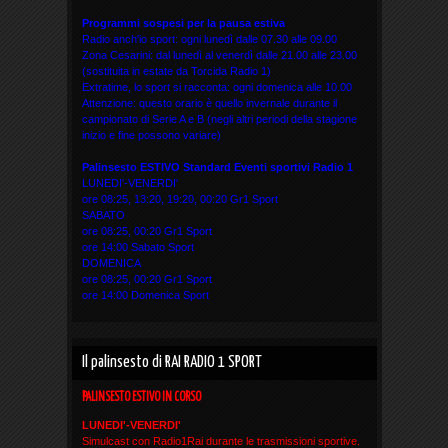
Programmi sospesi per la pausa estiva
Radio anch'io sport: ogni lunedì dalle 07.30 alle 09.00
Zona Cesarini: dal lunedì al venerdì dalle 21.00 alle 23.00
(sostituita in estate da Torcida Radio 1)
Extratime, lo sport si racconta: ogni domenica alle 10.00
Attenzione: questo orario è quello invernale durante il
campionato di Serie A e B (negli altri periodi della stagione
inizio e fine possono variare)
Palinsesto ESTIVO Standard Eventi sportivi
Radio 1
LUNEDI'-VENERDI'
ore 08:25, 13:20, 19:20, 00:20 Gr1 Sport
SABATO
ore 08:25, 00:20 Gr1 Sport
ore 14:00 Sabato Sport
DOMENICA
ore 08:25, 00:20 Gr1 Sport
ore 14:00 Domenica Sport
Il palinsesto di RAI RADIO 1 SPORT
PALINSESTO ESTIVO IN CORSO
LUNEDI'-VENERDI'
Simulcast con Radio1Rai durante le trasmissioni sportive.