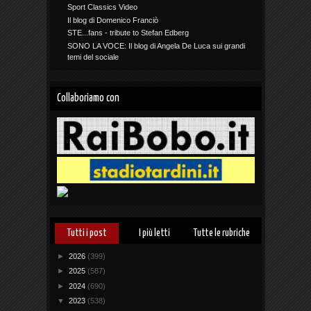
Sport Classics Video
Il blog di Domenico Franciò
STE...fans - tribute to Stefan Edberg
SONO LA VOCE: Il blog di Angela De Luca sui grandi
temi del sociale
Collaboriamo con
Tutti i post
I più letti
Tutte le rubriche
►
2026
(399)
►
2025
(587)
►
2024
(690)
▼
2023
(538)