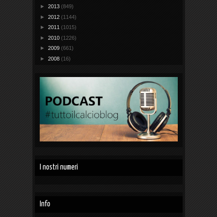
►
2013
(849)
►
2012
(1144)
►
2011
(1015)
►
2010
(1226)
►
2009
(661)
►
2008
(16)
I nostri numeri
Info