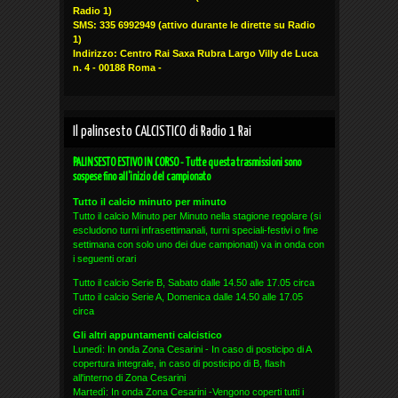
Radio 1)
SMS: 335 6992949
(attivo durante le dirette su Radio
1)
Indirizzo: Centro Rai Saxa Rubra Largo Villy de Luca
n. 4 - 00188 Roma -
Il palinsesto CALCISTICO di Radio 1 Rai
PALINSESTO ESTIVO IN CORSO - Tutte questa trasmissioni sono
sospese fino all'inizio del campionato
Tutto il calcio minuto per minuto
Tutto il calcio Minuto per Minuto nella stagione regolare (si
escludono turni infrasettimanali, turni speciali-festivi o fine
settimana con solo uno dei due campionati) va in onda con
i seguenti orari
Tutto il calcio Serie B, Sabato dalle 14.50 alle 17.05 circa
Tutto il calcio Serie A, Domenica dalle 14.50 alle 17.05
circa
Gli altri appuntamenti calcistico
Lunedì: In onda Zona Cesarini - In caso di posticipo di A
copertura integrale, in caso di posticipo di B, flash
all'interno di Zona Cesarini
Martedì: In onda Zona Cesarini -Vengono coperti tutti i