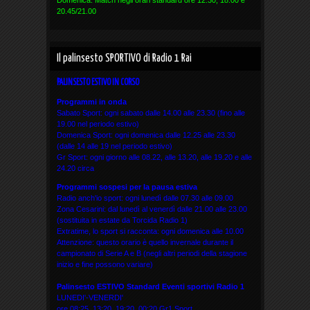
Domenica: Match negli orari standard ore 12.30, 18.00 e
20.45/21.00
Il palinsesto SPORTIVO di Radio 1 Rai
PALINSESTO ESTIVO IN CORSO
Programmi in onda
Sabato Sport: ogni sabato dalle 14.00 alle 23.30 (fino alle
19.00 nel periodo estivo)
Domenica Sport: ogni domenica dalle 12.25 alle 23.30
(dalle 14 alle 19 nel periodo estivo)
Gr Sport: ogni giorno alle 08.22, alle 13.20, alle 19.20 e alle
24.20 circa
Programmi sospesi per la pausa estiva
Radio anch'io sport: ogni lunedì dalle 07.30 alle 09.00
Zona Cesarini: dal lunedì al venerdì dalle 21.00 alle 23.00
(sostituita in estate da Torcida Radio 1)
Extratime, lo sport si racconta: ogni domenica alle 10.00
Attenzione: questo orario è quello invernale durante il
campionato di Serie A e B (negli altri periodi della stagione
inizio e fine possono variare)
Palinsesto ESTIVO Standard Eventi sportivi
Radio 1
LUNEDI'-VENERDI'
ore 08:25, 13:20, 19:20, 00:20 Gr1 Sport