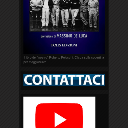
Il libro del "nostro" Roberto Pelucchi. Clicca sulla copertina
per maggiori info