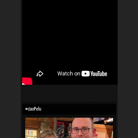
#ciaoPelu