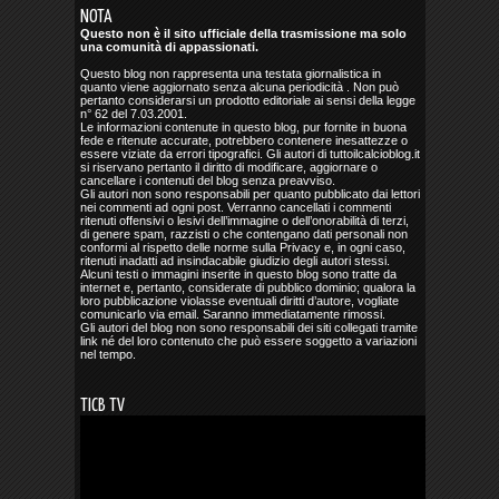
NOTA
Questo non è il sito ufficiale della trasmissione ma solo
una comunità di appassionati.
Questo blog non rappresenta una testata giornalistica in
quanto viene aggiornato senza alcuna periodicità . Non può
pertanto considerarsi un prodotto editoriale ai sensi della legge
n° 62 del 7.03.2001.
Le informazioni contenute in questo blog, pur fornite in buona
fede e ritenute accurate, potrebbero contenere inesattezze o
essere viziate da errori tipografici. Gli autori di tuttoilcalcioblog.it
si riservano pertanto il diritto di modificare, aggiornare o
cancellare i contenuti del blog senza preavviso.
Gli autori non sono responsabili per quanto pubblicato dai lettori
nei commenti ad ogni post. Verranno cancellati i commenti
ritenuti offensivi o lesivi dell’immagine o dell’onorabilità di terzi,
di genere spam, razzisti o che contengano dati personali non
conformi al rispetto delle norme sulla Privacy e, in ogni caso,
ritenuti inadatti ad insindacabile giudizio degli autori stessi.
Alcuni testi o immagini inserite in questo blog sono tratte da
internet e, pertanto, considerate di pubblico dominio; qualora la
loro pubblicazione violasse eventuali diritti d’autore, vogliate
comunicarlo via email. Saranno immediatamente rimossi.
Gli autori del blog non sono responsabili dei siti collegati tramite
link né del loro contenuto che può essere soggetto a variazioni
nel tempo.
TICB TV