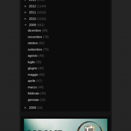
►
2012
(1144)
►
2011
(1015)
►
2010
(1226)
▼
2009
(661)
dicembre
(99)
novembre
(78)
ottobre
(82)
settembre
(75)
agosto
(45)
luglio
(30)
giugno
(40)
maggio
(50)
aprile
(47)
marzo
(49)
febbraio
(34)
gennaio
(32)
►
2008
(16)