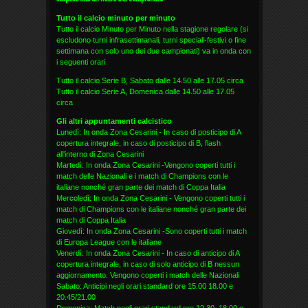
Tutto il calcio minuto per minuto
Tutto il calcio Minuto per Minuto nella stagione regolare (si
escludono turni infrasettimanali, turni speciali-festivi o fine
settimana con solo uno dei due campionati) va in onda con
i seguenti orari
Tutto il calcio Serie B, Sabato dalle 14.50 alle 17.05 circa
Tutto il calcio Serie A, Domenica dalle 14.50 alle 17.05
circa
Gli altri appuntamenti calcistico
Lunedì: In onda Zona Cesarini - In caso di posticipo di A
copertura integrale, in caso di posticipo di B, flash
all'interno di Zona Cesarini
Martedì: In onda Zona Cesarini -Vengono coperti tutti i
match delle Nazionali e i match di Champions con le
italiane nonché gran parte dei match di Coppa Italia
Mercoledì: In onda Zona Cesarini - Vengono coperti tutti i
match di Champions con le italiane nonché gran parte dei
match di Coppa Italia
Giovedì: In onda Zona Cesarini -Sono coperti tutti i match
di Europa League con le italiane
Venerdì: In onda Zona Cesarini - In caso di anticipo di A
copertura integrale, in caso di solo anticipo di B nessun
aggiornamento. Vengono coperti i match delle Nazionali
Sabato: Anticipi negli orari standard ore 15.00 18.00 e
20.45/21.00