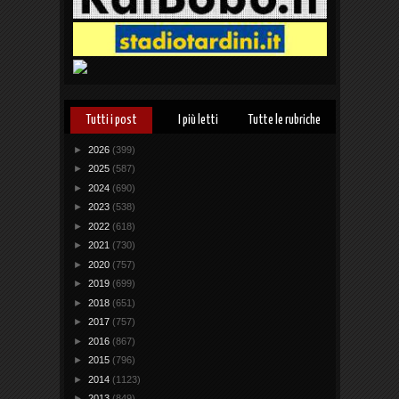
Tutti i post
I più letti
Tutte le rubriche
►
2026
(399)
►
2025
(587)
►
2024
(690)
►
2023
(538)
►
2022
(618)
►
2021
(730)
►
2020
(757)
►
2019
(699)
►
2018
(651)
►
2017
(757)
►
2016
(867)
►
2015
(796)
►
2014
(1123)
►
2013
(849)