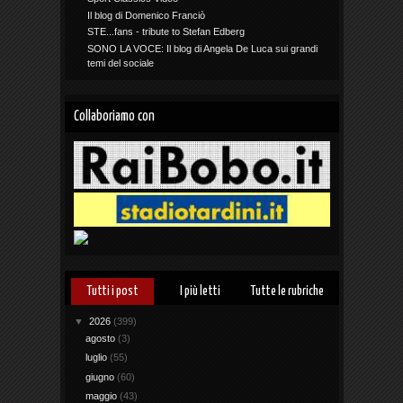
Il blog di Domenico Franciò
STE...fans - tribute to Stefan Edberg
SONO LA VOCE: Il blog di Angela De Luca sui grandi
temi del sociale
Collaboriamo con
Tutti i post
I più letti
Tutte le rubriche
▼
2026
(399)
agosto
(3)
luglio
(55)
giugno
(60)
maggio
(43)