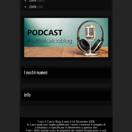
►
2009
(661)
►
2008
(16)
I nostri numeri
Info
Tutto il Calcio Blog
è nato il 14 Dicembre 2008
In caso qualcuno voglia pubblicare i nostri contenuti è pregato di
contattarci e specificare il riferimento a questo sito
Tutti i diritti tutelati sono di proprietà dei relativi broadcaster o enti