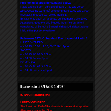
Programmi sospesi per la pausa estiva
Radio anch'io sport: ogni lunedì dalle 07.30 alle 09.00
Zona Cesarini: dal lunedì al venerdì dalle 21.00 alle 23.00
(sostituita in estate da Torcida Radio 1)
Extratime, lo sport si racconta: ogni domenica alle 10.00
Attenzione: questo orario è quello invernale durante il
campionato di Serie A e B (negli altri periodi della stagione
inizio e fine possono variare)
Palinsesto ESTIVO Standard Eventi sportivi
Radio 1
LUNEDI'-VENERDI'
ore 08:25, 13:20, 19:20, 00:20 Gr1 Sport
SABATO
ore 08:25, 00:20 Gr1 Sport
ore 14:00 Sabato Sport
DOMENICA
ore 08:25, 00:20 Gr1 Sport
ore 14:00 Domenica Sport
Il palinsesto di RAI RADIO 1 SPORT
PALINSESTO ESTIVO IN CORSO
LUNEDI'-VENERDI'
Simulcast con Radio1Rai durante le trasmissioni sportive.
Altre fasce orarie Pop Sport.