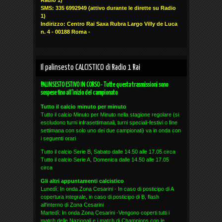
SMS: 335 6992949
(attivo durante le dirette su Radio
1)
Indirizzo: Centro Rai Saxa Rubra Largo Villy de Luca
n. 4 - 00188 Roma -
Il palinsesto CALCISTICO di Radio 1 Rai
PALINSESTO ESTIVO IN CORSO - Tutte questa trasmissioni sono
sospese fino all'inizio del campionato
Tutto il calcio minuto per minuto
Tutto il calcio Minuto per Minuto nella stagione regolare (si
escludono turni infrasettimanali, turni speciali-festivi o fine
settimana con solo uno dei due campionati) va in onda con
i seguenti orari
Tutto il calcio Serie B, Sabato dalle 14.50 alle 17.05 circa
Tutto il calcio Serie A, Domenica dalle 14.50 alle 17.05
circa
Gli altri appuntamenti calcistico
Lunedì: In onda Zona Cesarini - In caso di posticipo di A
copertura integrale, in caso di posticipo di B, flash
all'interno di Zona Cesarini
Martedì: In onda Zona Cesarini -Vengono coperti tutti i
match delle Nazionali e i match di Champions con le