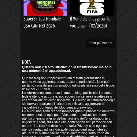
SuperSintesi Mondiale
Il Mondiale di oggi con le
USA-CAN-MEX 2026 -
voci di ieri.. (07/2026)
Semifinali
Post più vecchi
NOTA
Questo non è il sito ufficiale della trasmissione ma solo
una comunità di appassionati.
Questo blog non rappresenta una testata giornalistica in
quanto viene aggiornato senza alcuna periodicità . Non può
pertanto considerarsi un prodotto editoriale ai sensi della legge
n° 62 del 7.03.2001.
Le informazioni contenute in questo blog, pur fornite in buona
fede e ritenute accurate, potrebbero contenere inesattezze o
essere viziate da errori tipografici. Gli autori di tuttoilcalcioblog.it
si riservano pertanto il diritto di modificare, aggiornare o
cancellare i contenuti del blog senza preavviso.
Gli autori non sono responsabili per quanto pubblicato dai lettori
nei commenti ad ogni post. Verranno cancellati i commenti
ritenuti offensivi o lesivi dell’immagine o dell’onorabilità di terzi,
di genere spam, razzisti o che contengano dati personali non
conformi al rispetto delle norme sulla Privacy e, in ogni caso,
ritenuti inadatti ad insindacabile giudizio degli autori stessi.
Alcuni testi o immagini inserite in questo blog sono tratte da
internet e, pertanto, considerate di pubblico dominio; qualora la