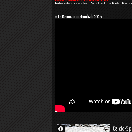
Palinsesto live concluso. Simulcast con Radio1Rai duran
#TICBemozioni Mondiali 2026
Calcio-S