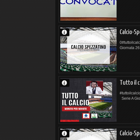
Calcio-S
0#tuttoilcal
Giornata 2
Tutto il 
#tuttoilcalc
Serie A Gio
Calcio-S