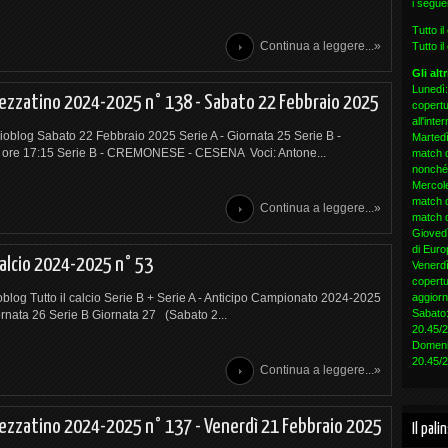
i seguen
Tutto i
Continua a leggere...»
Tutto i
Gli alt
Lunedì:
pezzatino 2024-2025 n° 138 - Sabato 22 Febbraio 2025
copertu
all'int
cioblog Sabato 22 Febbraio 2025 Serie A - Giornata 25 Serie B -
Martedì
6 ore 17:15 Serie B - CREMONESE - CESENA Voci: Antone...
match d
nonché 
Mercole
match d
Continua a leggere...»
match d
Giovedì
di Euro
calcio 2024-2025 n° 53
Venerdì
copertu
aggiorn
ioblog Tutto il calcio Serie B + Serie A - Anticipo Campionato 2024-2025
Sabato:
rnata 26 Serie B Giornata 27 (Sabato 2...
20.45/
Domenic
20.45/
Continua a leggere...»
pezzatino 2024-2025 n° 137 - Venerdì 21 Febbraio 2025
Il pal