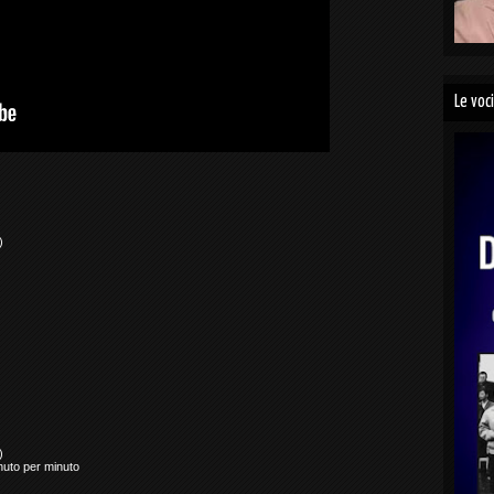
Le voc
)
)
nuto per minuto