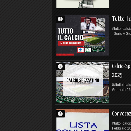
Tutto il 
#tuttoilcalc
Serie A Gio
Calcio-S
2025
0#tuttoilca
Giornata 26
Convocaz
#tuttoilcal
Febbraio 20