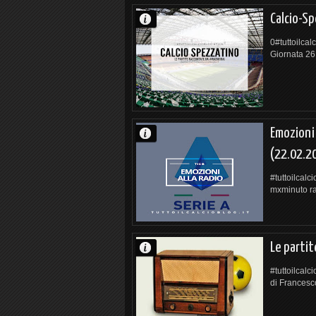
Calcio-S
0#tuttoilcal
Giornata 26
Emozioni 
(22.02.2
#tuttoilcalc
mxminuto rac
Le partite
#tuttoilcalc
di Francesc