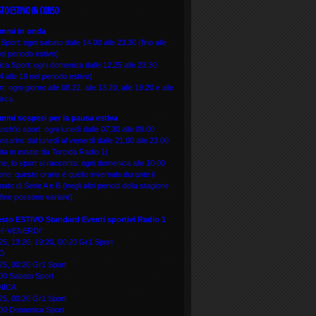
STO ESTIVO IN CORSO
mmi in onda
Sport: ogni sabato dalle 14.00 alle 23.30 (fino alle
el periodo estivo)
a Sport: ogni domenica dalle 12.25 alle 23.30
14 alle 19 nel periodo estivo)
t: ogni giorno alle 08.22, alle 13.20, alle 19.20 e alle
irca
mmi sospesi per la pausa estiva
nch'io sport: ogni lunedì dalle 07.30 alle 09.00
sarini: dal lunedì al venerdì dalle 21.00 alle 23.00
uita in estate da Torcida Radio 1)
me, lo sport si racconta: ogni domenica alle 10.00
one: questo orario è quello invernale durante il
ato di Serie A e B (negli altri periodi della stagione
e fine possono variare)
esto ESTIVO Standard Eventi sportivi
Radio 1
I'-VENERDI'
25, 13:20, 19:20, 00:20 Gr1 Sport
TO
25, 00:20 Gr1 Sport
00 Sabato Sport
NICA
25, 00:20 Gr1 Sport
:00 Domenica Sport