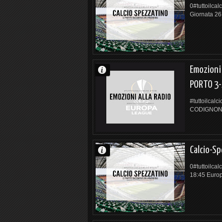
0#tuttoilcal
Giornata 26
Emozioni
PORTO 3-
#tuttoilcal
CODIGNONI e
Calcio-S
0#tuttoilca
18:45 Euro