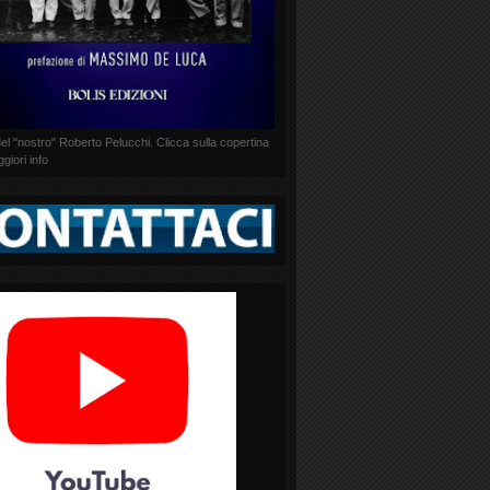
o del "nostro" Roberto Pelucchi. Clicca sulla copertina
giori info