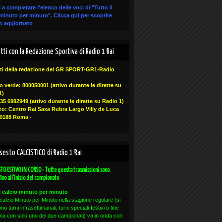
 a completare l'elenco delle voci di "Tutto il
 minuto per minuto".
Clicca qui
per scoprire
co aggiornato
atti con la Redazione Sportiva di Radio 1 Rai
ti della redazione del GR SPORT-GR1-Radio
 verde: 800050001 (attivo durante le dirette su
1)
335 6992949
(attivo durante le dirette su Radio 1)
zzo: Centro Rai Saxa Rubra Largo Villy de Luca
 00188 Roma -
insesto CALCISTICO di Radio 1 Rai
TO ESTIVO IN CORSO - Tutte questa trasmissioni sono
fino all'inizio del campionato
il calcio minuto per minuto
l calcio Minuto per Minuto nella stagione regolare (si
o turni infrasettimanali, turni speciali-festivi o fine
na con solo uno dei due campionati) va in onda con