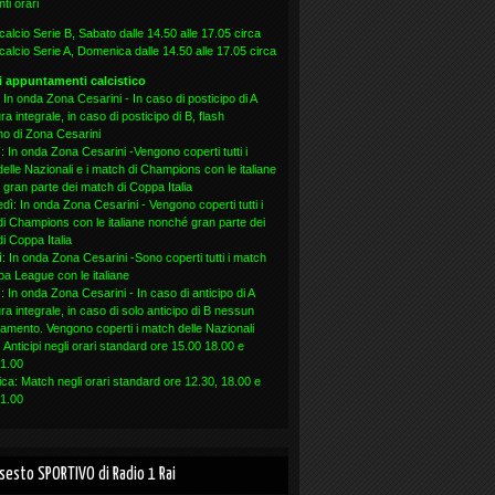
ti orari
l calcio Serie B, Sabato dalle 14.50 alle 17.05 circa
l calcio Serie A, Domenica dalle 14.50 alle 17.05 circa
ri appuntamenti calcistico
 In onda Zona Cesarini - In caso di posticipo di A
ra integrale, in caso di posticipo di B, flash
erno di Zona Cesarini
: In onda Zona Cesarini -Vengono coperti tutti i
elle Nazionali e i match di Champions con le italiane
gran parte dei match di Coppa Italia
dì: In onda Zona Cesarini - Vengono coperti tutti i
i Champions con le italiane nonché gran parte dei
i Coppa Italia
: In onda Zona Cesarini -Sono coperti tutti i match
pa League con le italiane
: In onda Zona Cesarini - In caso di anticipo di A
ra integrale, in caso di solo anticipo di B nessun
amento. Vengono coperti i match delle Nazionali
 Anticipi negli orari standard ore 15.00 18.00 e
21.00
a: Match negli orari standard ore 12.30, 18.00 e
21.00
insesto SPORTIVO di Radio 1 Rai