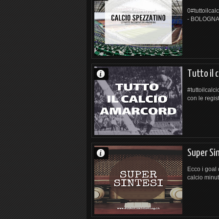
0#tuttoilca
- BOLOGNA-
Tutto il 
#tuttoilcalc
con le regist
Super Sin
Ecco i goal 
calcio minut