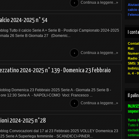
Continua a leggere...»
Aiutaci
calcio
l'elen
calcio 2024-2025 n° 54
ioblog Tutto il calcio Serie A + Serie B - Posticipi Campionato 2024-2025
I cont
rnata 26 Serie B Giornata 27 (Domenic...
Contat
Rai:
Continua a leggere...»
Numero
Radio 
SMS: 
Indiri
pezzatino 2024-2025 n° 139 - Domenica 23 Febbraio
n. 4 -
lcioblog Domenica 23 Febbraio 2025 Serie A - Giornata 25 Serie B -
 ore 12:30 Serie A - NAPOLI-COMO Voci: Francesco ...
Il pal
Continua a leggere...»
PALINSES
sospese 
ioni 2024-2025 n°28
Tutto 
Tutto i
escludon
cioblog Convocazioni dal 17 al 23 Febbraio 2025 VOLLEY Domenica 23
settima
25 Serie A Superlega femminile - SCANDICCI-PINER...