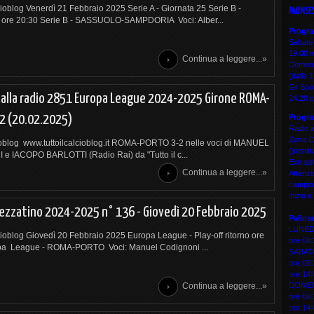
cioblog Venerdì 21 Febbraio 2025 Serie A - Giornata 25 Serie B -
PALINSE
 ore 20:30 Serie B - SASSUOLO-SAMPDORIA Voci: Alber...
Progra
Sabato 
19.00 n
Continua a leggere...»
Domenic
(dalle 
Gr Spor
 alla radio 2851 Europa League 2024-2025 Girone ROMA-
24.20 c
Progra
2 (20.02.2025)
Radio a
Zona Ce
cioblog www.tuttoilcalcioblog.it ROMA-PORTO 3-2 nelle voci di MANUEL
(sostit
 IACOPO BARLOTTI (Radio Rai) da "Tutto il c...
Extrati
Continua a leggere...»
Attenzi
campion
inizio 
pezzatino 2024-2025 n° 136 - Giovedì 20 Febbraio 2025
Palins
LUNED
lcioblog Giovedì 20 Febbraio 2025 Europa League - Play-off ritorno ore
ore 08:
pa League - ROMA-PORTO Voci: Manuel Codignoni ...
SABA
ore 08:
ore 14:
DOME
Continua a leggere...»
ore 08:
ore 14