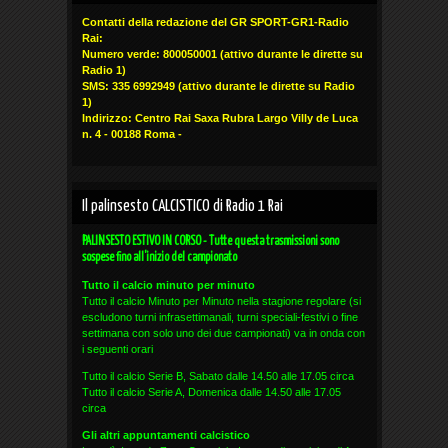
Contatti della redazione del GR SPORT-GR1-Radio
Rai:
Numero verde: 800050001 (attivo durante le dirette su
Radio 1)
SMS: 335 6992949
(attivo durante le dirette su Radio
1)
Indirizzo: Centro Rai Saxa Rubra Largo Villy de Luca
n. 4 - 00188 Roma -
Il palinsesto CALCISTICO di Radio 1 Rai
PALINSESTO ESTIVO IN CORSO - Tutte questa trasmissioni sono
sospese fino all'inizio del campionato
Tutto il calcio minuto per minuto
Tutto il calcio Minuto per Minuto nella stagione regolare (si
escludono turni infrasettimanali, turni speciali-festivi o fine
settimana con solo uno dei due campionati) va in onda con
i seguenti orari
Tutto il calcio Serie B, Sabato dalle 14.50 alle 17.05 circa
Tutto il calcio Serie A, Domenica dalle 14.50 alle 17.05
circa
Gli altri appuntamenti calcistico