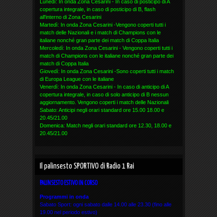
Lunedì: In onda Zona Cesarini - In caso di posticipo di A
copertura integrale, in caso di posticipo di B, flash
all'interno di Zona Cesarini
Martedì: In onda Zona Cesarini -Vengono coperti tutti i
match delle Nazionali e i match di Champions con le
italiane nonché gran parte dei match di Coppa Italia
Mercoledì: In onda Zona Cesarini - Vengono coperti tutti i
match di Champions con le italiane nonché gran parte dei
match di Coppa Italia
Giovedì: In onda Zona Cesarini -Sono coperti tutti i match
di Europa League con le italiane
Venerdì: In onda Zona Cesarini - In caso di anticipo di A
copertura integrale, in caso di solo anticipo di B nessun
aggiornamento. Vengono coperti i match delle Nazionali
Sabato: Anticipi negli orari standard ore 15.00 18.00 e
20.45/21.00
Domenica: Match negli orari standard ore 12.30, 18.00 e
20.45/21.00
Il palinsesto SPORTIVO di Radio 1 Rai
PALINSESTO ESTIVO IN CORSO
Programmi in onda
Sabato Sport: ogni sabato dalle 14.00 alle 23.30 (fino alle
19.00 nel periodo estivo)