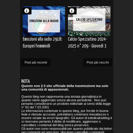
Emozioni alla radio 2918:
Calcio-Spezzatino 2024-
Europei Femminili
2025 n° 209 - Giovedì 3
SVIZZERA 2025 ITALIA-
Luglio 2025
BELGIO (03.07.2025)
Post più recenti
Post più vecchi
NOTA
Questo non è il sito ufficiale della trasmissione ma solo
una comunità di appassionati.
Questo blog non rappresenta una testata giornalistica in
quanto viene aggiornato senza alcuna periodicità . Non può
pertanto considerarsi un prodotto editoriale ai sensi della legge
n° 62 del 7.03.2001.
Le informazioni contenute in questo blog, pur fornite in buona
fede e ritenute accurate, potrebbero contenere inesattezze o
essere viziate da errori tipografici. Gli autori di tuttoilcalcioblog.it
si riservano pertanto il diritto di modificare, aggiornare o
cancellare i contenuti del blog senza preavviso.
Gli autori non sono responsabili per quanto pubblicato dai lettori
nei commenti ad ogni post. Verranno cancellati i commenti