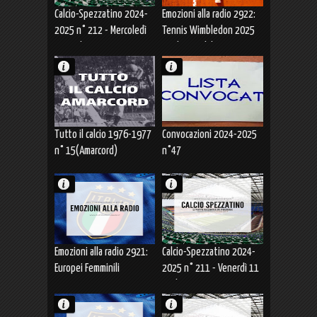
Calcio-Spezzatino 2024-
Emozioni alla radio 2922:
2025 n° 212 - Mercoledì
Tennis Wimbledon 2025
16 Luglio 2025
Finale maschile
(13.07.2025) Vittoria
Jannik Sinner
Tutto il calcio 1976-1977
Convocazioni 2024-2025
n° 15(Amarcord)
n°47
Emozioni alla radio 2921:
Calcio-Spezzatino 2024-
Europei Femminili
2025 n° 211 - Venerdì 11
SVIZZERA 2025 ITALIA-
Luglio 2025
SPAGNA (11.07.2025)