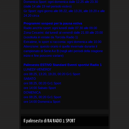
Domenica Sport: ogni domenica dalle 12.25 alle 23.30
(dalle 14 alle 19 nel periodo estivo)
Gr Sport: ogni giorno alle 08.22, alle 13.20, alle 19.20 e alle
24.20 circa
Programmi sospesi per la pausa estiva
Radio anch'io sport: ogni lunedì dalle 07.30 alle 09.00
Zona Cesarini: dal lunedì al venerdì dalle 21.00 alle 23.00
(sostituita in estate da Torcida Radio 1)
Extratime, lo sport si racconta: ogni domenica alle 10.00
Attenzione: questo orario è quello invernale durante il
campionato di Serie A e B (negli altri periodi della stagione
inizio e fine possono variare)
Palinsesto ESTIVO Standard Eventi sportivi
Radio 1
LUNEDI'-VENERDI'
ore 08:25, 13:20, 19:20, 00:20 Gr1 Sport
SABATO
ore 08:25, 00:20 Gr1 Sport
ore 14:00 Sabato Sport
DOMENICA
ore 08:25, 00:20 Gr1 Sport
ore 14:00 Domenica Sport
Il palinsesto di RAI RADIO 1 SPORT