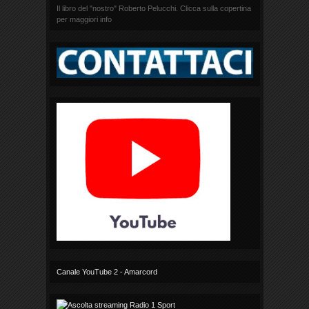
Il libro del "nostro" Roberto Pelucchi. Clicca sulla copertina
per maggiori info
Canale YouTube 2 - Amarcord