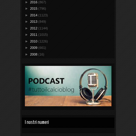
►
2016
(867)
►
2015
(796)
►
2014
(1123)
►
2013
(849)
►
2012
(1144)
►
2011
(1015)
►
2010
(1226)
►
2009
(661)
►
2008
(16)
I nostri numeri