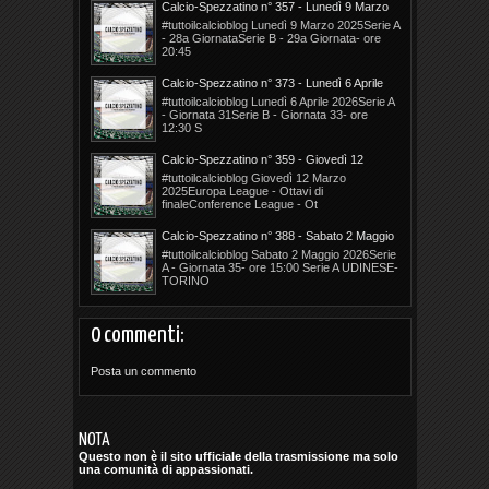
Calcio-Spezzatino n° 357 - Lunedì 9 Marzo
2026
#tuttoilcalcioblog Lunedì 9 Marzo 2025Serie A
- 28a GiornataSerie B - 29a Giornata- ore
20:45
Calcio-Spezzatino n° 373 - Lunedì 6 Aprile
2026
#tuttoilcalcioblog Lunedì 6 Aprile 2026Serie A
- Giornata 31Serie B - Giornata 33- ore
12:30 S
Calcio-Spezzatino n° 359 - Giovedì 12
Marzo 2026
#tuttoilcalcioblog Giovedì 12 Marzo
2025Europa League - Ottavi di
finaleConference League - Ot
Calcio-Spezzatino n° 388 - Sabato 2 Maggio
2026
#tuttoilcalcioblog Sabato 2 Maggio 2026Serie
A - Giornata 35- ore 15:00 Serie A UDINESE-
TORINO
0 commenti:
Posta un commento
NOTA
Questo non è il sito ufficiale della trasmissione ma solo
una comunità di appassionati.