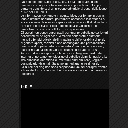
Questo blog non rappresenta una testata giornalistica in
quanto viene aggiornato senza alcuna periodicità . Non può
pertanto considerarsi un prodotto editoriale ai sensi della legge
n° 62 del 7.03.2001.
Le informazioni contenute in questo blog, pur fornite in buona
fede e ritenute accurate, potrebbero contenere inesattezze o
essere viziate da errori tipografici. Gli autori di tuttoilcalcioblog.it
si riservano pertanto il diritto di modificare, aggiornare o
cancellare i contenuti del blog senza preavviso.
Gli autori non sono responsabili per quanto pubblicato dai lettori
nei commenti ad ogni post. Verranno cancellati i commenti
ritenuti offensivi o lesivi dell’immagine o dell’onorabilità di terzi,
di genere spam, razzisti o che contengano dati personali non
conformi al rispetto delle norme sulla Privacy e, in ogni caso,
ritenuti inadatti ad insindacabile giudizio degli autori stessi.
Alcuni testi o immagini inserite in questo blog sono tratte da
internet e, pertanto, considerate di pubblico dominio; qualora la
loro pubblicazione violasse eventuali diritti d’autore, vogliate
comunicarlo via email. Saranno immediatamente rimossi.
Gli autori del blog non sono responsabili dei siti collegati tramite
link né del loro contenuto che può essere soggetto a variazioni
nel tempo.
TICB TV