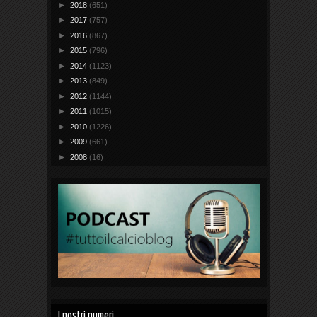
►
2018
(651)
►
2017
(757)
►
2016
(867)
►
2015
(796)
►
2014
(1123)
►
2013
(849)
►
2012
(1144)
►
2011
(1015)
►
2010
(1226)
►
2009
(661)
►
2008
(16)
I nostri numeri