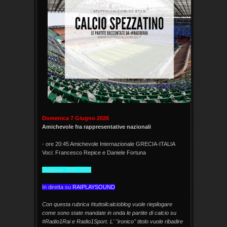
Domenica 7 Giugno 2026
Amichevole fra rappresentative nazionali
- ore 20:45 Amichevole Internazionale GRECIA-ITALIA
Voci: Francesco Repice e Daniele Fortuna
Stagione 2025-2026
In diretta su
RAIPLAYSOUND
Con questa rubrica #tuttoilcalcioblog vuole riepilogare
come sono state mandate in onda le partite di calcio su
#Radio1Rai e Radio1Sport. L' "ironico" titolo vuole ribadire