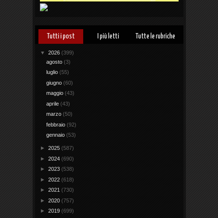
Tutti i post
I più letti
Tutte le rubriche
▼
2026
(399)
agosto
(3)
luglio
(55)
giugno
(60)
maggio
(43)
aprile
(43)
marzo
(50)
febbraio
(92)
gennaio
(53)
►
2025
(587)
►
2024
(690)
►
2023
(538)
►
2022
(618)
►
2021
(730)
►
2020
(757)
►
2019
(699)