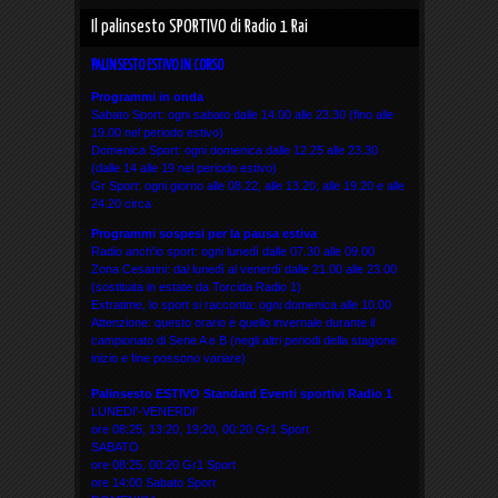
Il palinsesto SPORTIVO di Radio 1 Rai
PALINSESTO ESTIVO IN CORSO
Programmi in onda
Sabato Sport: ogni sabato dalle 14.00 alle 23.30 (fino alle
19.00 nel periodo estivo)
Domenica Sport: ogni domenica dalle 12.25 alle 23.30
(dalle 14 alle 19 nel periodo estivo)
Gr Sport: ogni giorno alle 08.22, alle 13.20, alle 19.20 e alle
24.20 circa
Programmi sospesi per la pausa estiva
Radio anch'io sport: ogni lunedì dalle 07.30 alle 09.00
Zona Cesarini: dal lunedì al venerdì dalle 21.00 alle 23.00
(sostituita in estate da Torcida Radio 1)
Extratime, lo sport si racconta: ogni domenica alle 10.00
Attenzione: questo orario è quello invernale durante il
campionato di Serie A e B (negli altri periodi della stagione
inizio e fine possono variare)
Palinsesto ESTIVO Standard Eventi sportivi
Radio 1
LUNEDI'-VENERDI'
ore 08:25, 13:20, 19:20, 00:20 Gr1 Sport
SABATO
ore 08:25, 00:20 Gr1 Sport
ore 14:00 Sabato Sport