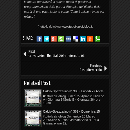
la nostra contrarietà a questo modo di gestire la
programmazione delle gare a discapito dei tifosi e della
storia di una trasmissione come "Tutto il calcio minuto per
minuto".
#tuttoilcalcioblog
www.tuttoilcalcioblog.it
SHARE:
Next
Convocazioni Mondiali 2026 - Giornata 01
Previous
Post più vecchio
Related Post
Calcio-Spezzatino n° 386 - Lunedì 27 Aprile
2026
#tuttoilcalcioblog Lunedì 27 Aprile 2026Serie
A - Giornata 34Serie B - Giornata 36- ore
18:30
Calcio-Spezzatino n° 362 - Domenica 15
Marzo 2026
#tuttoilcalcioblog Domenica 15 Marzo
2025Serie A - 29a GiornataSerie B - 30a
Giornata- ore 12: