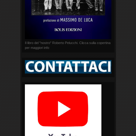
Il libro del "nostro" Roberto Pelucchi. Clicca sulla copertina
per maggiori info