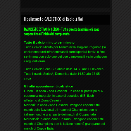
Il palinsesto CALCISTICO di Radio 1 Rai
PALINSESTO ESTIVO IN CORSO - Tutte questa trasmissioni sono
sospese fino all'inizio del campionato
Tutto il calcio minuto per minuto
Tutto il calcio Minuto per Minuto nella stagione regolare (si
escludono turni infrasettimanali, turni speciali-festivi o fine
settimana con solo uno dei due campionati) va in onda con
i seguenti orari
Tutto il calcio Serie B, Sabato dalle 14.50 alle 17.05 circa
Tutto il calcio Serie A, Domenica dalle 14.50 alle 17.05
circa
Gli altri appuntamenti calcistico
Lunedì: In onda Zona Cesarini - In caso di posticipo di A
copertura integrale, in caso di posticipo di B, flash
all'interno di Zona Cesarini
Martedì: In onda Zona Cesarini -Vengono coperti tutti i
match delle Nazionali e i match di Champions con le
italiane nonché gran parte dei match di Coppa Italia
Mercoledì: In onda Zona Cesarini - Vengono coperti tutti i
match di Champions con le italiane nonché gran parte dei
match di Coppa Italia