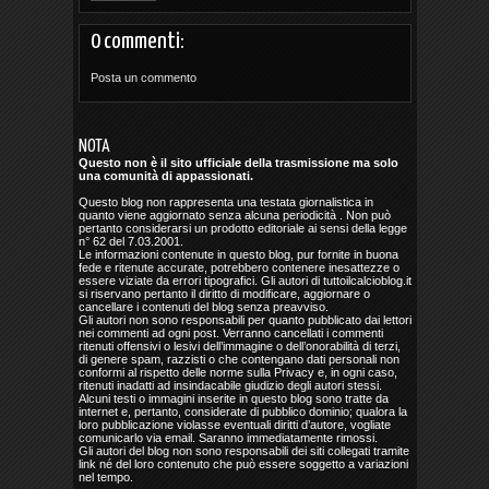
0 commenti:
Posta un commento
NOTA
Questo non è il sito ufficiale della trasmissione ma solo
una comunità di appassionati.
Questo blog non rappresenta una testata giornalistica in
quanto viene aggiornato senza alcuna periodicità . Non può
pertanto considerarsi un prodotto editoriale ai sensi della legge
n° 62 del 7.03.2001.
Le informazioni contenute in questo blog, pur fornite in buona
fede e ritenute accurate, potrebbero contenere inesattezze o
essere viziate da errori tipografici. Gli autori di tuttoilcalcioblog.it
si riservano pertanto il diritto di modificare, aggiornare o
cancellare i contenuti del blog senza preavviso.
Gli autori non sono responsabili per quanto pubblicato dai lettori
nei commenti ad ogni post. Verranno cancellati i commenti
ritenuti offensivi o lesivi dell’immagine o dell’onorabilità di terzi,
di genere spam, razzisti o che contengano dati personali non
conformi al rispetto delle norme sulla Privacy e, in ogni caso,
ritenuti inadatti ad insindacabile giudizio degli autori stessi.
Alcuni testi o immagini inserite in questo blog sono tratte da
internet e, pertanto, considerate di pubblico dominio; qualora la
loro pubblicazione violasse eventuali diritti d’autore, vogliate
comunicarlo via email. Saranno immediatamente rimossi.
Gli autori del blog non sono responsabili dei siti collegati tramite
link né del loro contenuto che può essere soggetto a variazioni
nel tempo.