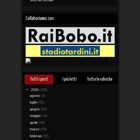
temi del sociale
Collaboriamo con
Tutti i post
I più letti
Tutte le rubriche
▼
2026
(399)
agosto
(3)
luglio
(55)
giugno
(60)
maggio
(43)
aprile
(43)
marzo
(50)
febbraio
(92)