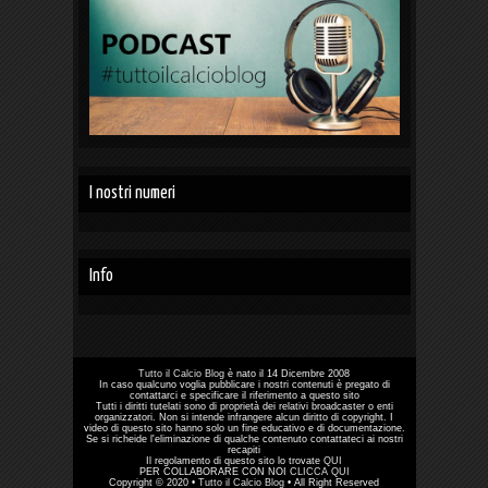
I nostri numeri
Info
Tutto il Calcio Blog
è nato il 14 Dicembre 2008
In caso qualcuno voglia pubblicare i nostri contenuti è pregato di
contattarci e specificare il riferimento a questo sito
Tutti i diritti tutelati sono di proprietà dei relativi broadcaster o enti
organizzatori. Non si intende infrangere alcun diritto di copyright. I
video di questo sito hanno solo un fine educativo e di documentazione.
Se si richeide l'eliminazione di qualche contenuto contattateci ai nostri
recapiti
Il regolamento di questo sito lo trovate
QUI
PER COLLABORARE CON NOI
CLICCA QUI
Copyright © 2020 •
Tutto il Calcio Blog
• All Right Reserved