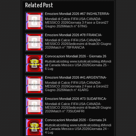
Related Post
Emozioni Mondiali 2026 #67 INGHILTERRA-
PANAMA (27.06.2026) [3028]
Mondiali di Calcio FIFA USA-CANADA-
MESSICO 2026Giornata 3 Fase a Gironi27
Giugno 2026Match n° 67ING
Emozioni Mondiali 2026 #78 FRANCIA-
SVEZIA (30.06.2026) 16esimi [3034]
Mondiali di Calcio FIFA USA-CANADA-
MESSICO 2026Sedicesimi di finale30 Giugno
2026Match n° 78FRANCIA
Convocazioni Mondiali 2026 - Giornata 26
#tuttoilcalcioblog www.tuttoilcalcioblog.itMondi
ali Canada Messico USA 2026Giornata 25 -
6 Lug
Emozioni Mondiali 2026 #41 ARGENTINA-
AUSTRIA (22.06.2026) [3017]
Mondiali di Calcio FIFA USA-CANADA-
MESSICO 2026Giornata 2 Fase a Gironi22
Giugno 2026Match n° 41ARG
Emozioni Mondiali 2026 #73 SUDAFRICA-
CANADA (28.06.2026) 16esimi [3030]
Mondiali di Calcio FIFA USA-CANADA-
MESSICO 2026Sedicesimi di finale28 Giugno
2026Match n° 73SUDAFRI
Convocazioni Mondiali 2026 - Giornata 24
#tuttoilcalcioblog www.tuttoilcalcioblog.itMondi
ali Canada Messico USA 2026Giornata 24 -
4 Lug